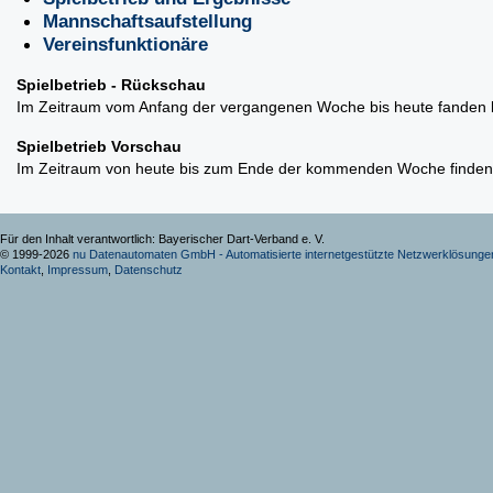
Mannschaftsaufstellung
Vereinsfunktionäre
Spielbetrieb - Rückschau
Im Zeitraum vom Anfang der vergangenen Woche bis heute fanden 
Spielbetrieb Vorschau
Im Zeitraum von heute bis zum Ende der kommenden Woche finden 
Für den Inhalt verantwortlich: Bayerischer Dart-Verband e. V.
© 1999-2026
nu Datenautomaten GmbH - Automatisierte internetgestützte Netzwerklösunge
Kontakt
,
Impressum
,
Datenschutz