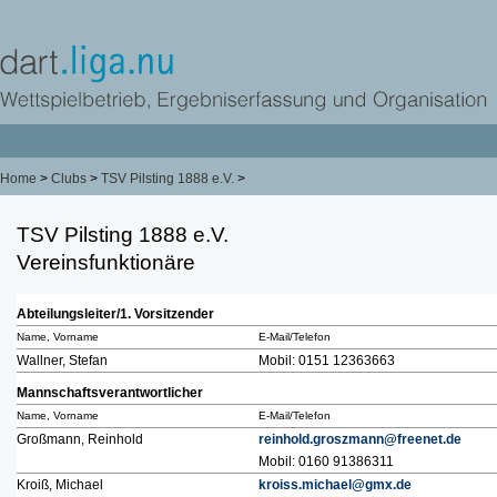
Home
>
Clubs
>
TSV Pilsting 1888 e.V.
>
TSV Pilsting 1888 e.V.
Vereinsfunktionäre
Abteilungsleiter/1. Vorsitzender
Name, Vorname
E-Mail/Telefon
Wallner, Stefan
Mobil: 0151 12363663
Mannschaftsverantwortlicher
Name, Vorname
E-Mail/Telefon
Großmann, Reinhold
reinhold.groszmann@freenet.de
Mobil: 0160 91386311
Kroiß, Michael
kroiss.michael@gmx.de