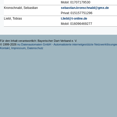
Mobil: 01707179530
Kronschnabl, Sebastian
sebastian.kronschnabl@gmx.de
Privat: 015157751296
Liebl, Tobias
t.liebl@t-online.de
Mobil: 016096469277
Für den Inhalt verantwortlich: Bayerischer Dart-Verband e. V.
© 1999-2026
nu Datenautomaten GmbH - Automatisierte internetgestützte Netzwerklösunge
Kontakt
,
Impressum
,
Datenschutz