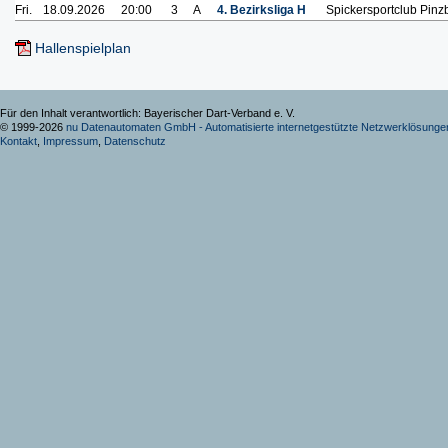
Fri.
18.09.2026
20:00
3
A
4. Bezirksliga H
Spickersportclub Pinz
Hallenspielplan
Für den Inhalt verantwortlich: Bayerischer Dart-Verband e. V.
© 1999-2026
nu Datenautomaten GmbH - Automatisierte internetgestützte Netzwerklösunge
Kontakt
,
Impressum
,
Datenschutz