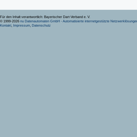
Für den Inhalt verantwortlich: Bayerischer Dart-Verband e. V.
© 1999-2026
nu Datenautomaten GmbH - Automatisierte internetgestützte Netzwerklösunge
Kontakt
,
Impressum
,
Datenschutz