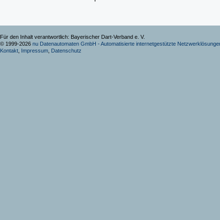
Für den Inhalt verantwortlich: Bayerischer Dart-Verband e. V.
© 1999-2026
nu Datenautomaten GmbH - Automatisierte internetgestützte Netzwerklösunge
Kontakt
,
Impressum
,
Datenschutz