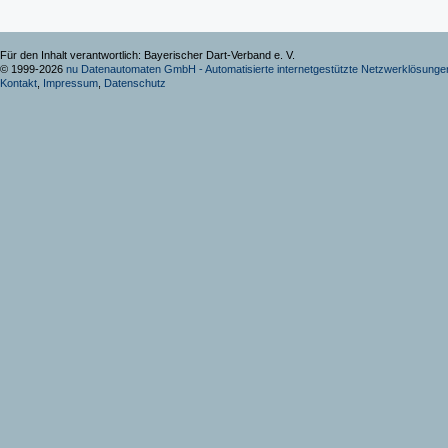
Für den Inhalt verantwortlich: Bayerischer Dart-Verband e. V.
© 1999-2026
nu Datenautomaten GmbH - Automatisierte internetgestützte Netzwerklösunge
Kontakt
,
Impressum
,
Datenschutz