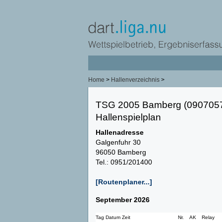
Home
>
Hallenverzeichnis
>
TSG 2005 Bamberg (090705
Hallenspielplan
Hallenadresse
Galgenfuhr 30
96050 Bamberg
Tel.: 0951/201400
[Routenplaner...]
September 2026
Tag Datum Zeit
Nr.
AK
Relay