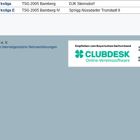
rksliga
TSG 2005 Bamberg
DJK Steinsdorf
rksliga E
TSG 2005 Bamberg IV
SpVgg Nüssdarter Trunstadt II
 e. V.
 internetgestützte Netzwerklösungen