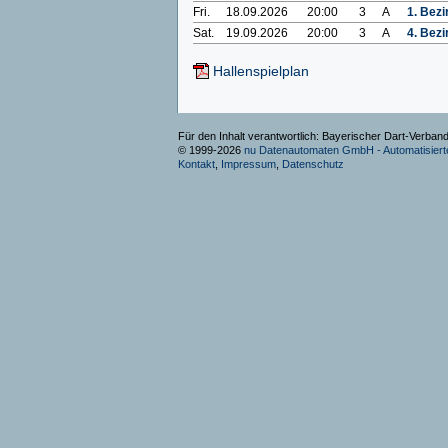
Fri.
18.09.2026
20:00
3
A
1. Bezi
Sat.
19.09.2026
20:00
3
A
4. Bezi
Hallenspielplan
Für den Inhalt verantwortlich: Bayerischer Dart-Verband
© 1999-2026
nu Datenautomaten GmbH - Automatisierte
Kontakt
,
Impressum
,
Datenschutz