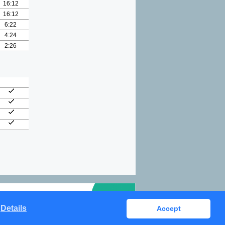
16:12
16:12
6:22
4:24
2:26
Details
Accept