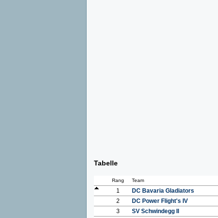
Tabelle
Rang
Team
1
DC Bavaria Gladiators
2
DC Power Flight's IV
3
SV Schwindegg II