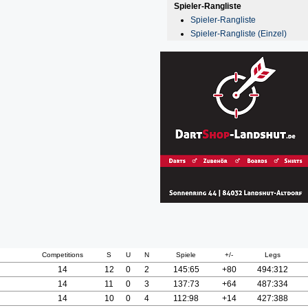
Spieler-Rangliste
Spieler-Rangliste
Spieler-Rangliste (Einzel)
Competitions
S
U
N
Spiele
+/-
Legs
14
12
0
2
145:65
+80
494:312
14
11
0
3
137:73
+64
487:334
14
10
0
4
112:98
+14
427:388