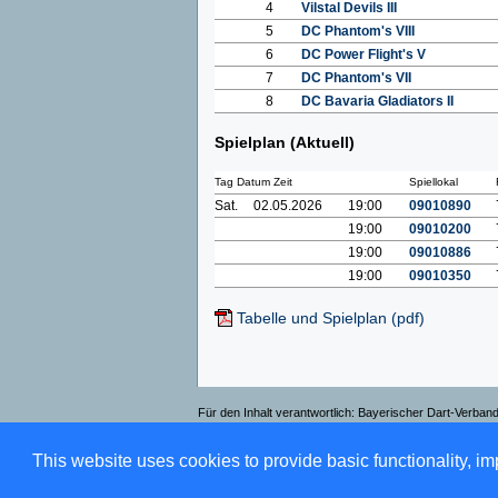
4
Vilstal Devils III
5
DC Phantom's VIII
6
DC Power Flight's V
7
DC Phantom's VII
8
DC Bavaria Gladiators II
Spielplan (Aktuell)
Tag Datum Zeit
Spiellokal
Sat.
02.05.2026
19:00
09010890
19:00
09010200
19:00
09010886
19:00
09010350
Tabelle und Spielplan (pdf)
Für den Inhalt verantwortlich: Bayerischer Dart-Verband
© 1999-2026
nu Datenautomaten GmbH - Automatisierte
Kontakt
,
Impressum
,
Datenschutz
This website uses cookies to provide basic functionality, i