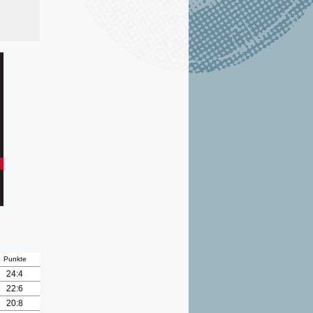
Punkte
24:4
22:6
20:8