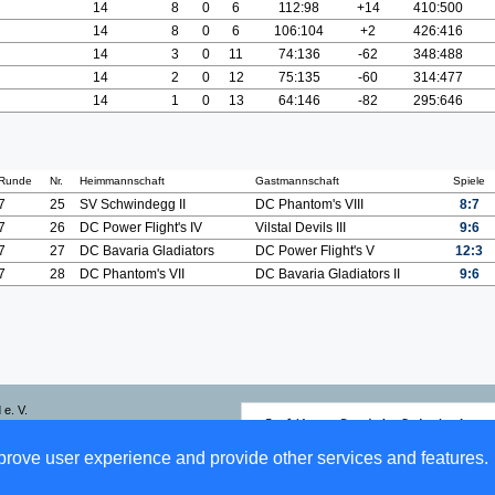
14
8
0
6
112:98
+14
410:500
14
8
0
6
106:104
+2
426:416
14
3
0
11
74:136
-62
348:488
14
2
0
12
75:135
-60
314:477
14
1
0
13
64:146
-82
295:646
Runde
Nr.
Heimmannschaft
Gastmannschaft
Spiele
7
25
SV Schwindegg II
DC Phantom's VIII
8:7
7
26
DC Power Flight's IV
Vilstal Devils III
9:6
7
27
DC Bavaria Gladiators
DC Power Flight's V
12:3
7
28
DC Phantom's VII
DC Bavaria Gladiators II
9:6
 e. V.
 internetgestützte Netzwerklösungen
mprove user experience and provide other services and features.