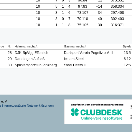
10
7
0
3
96:84
+12
375:331
10
5
1
4
97:83
+14
358:334
10
3
1
6
73:107
-34
297:408
10
3
0
7
70:110
-40
302:403
10
1
1
8
75:105
-30
316:371
nde
Nr.
Heimmannschaft
Gastmannschaft
Spiele
28
DJK-SpVgg Effeltrich
Dartsport Verein Pegnitz e.V. III
13:5
29
Dartologen Aufseß
Ice am Steel
6:12
30
Spickersportclub Pinzberg
Steel Deers III
12:6
 e. V.
 internetgestützte Netzwerklösungen