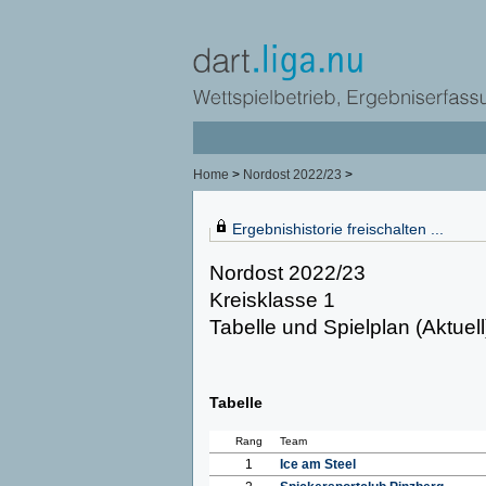
Home
>
Nordost 2022/23
>
Ergebnishistorie freischalten ...
Nordost 2022/23
Kreisklasse 1
Tabelle und Spielplan (Aktuell
Tabelle
Rang
Team
1
Ice am Steel