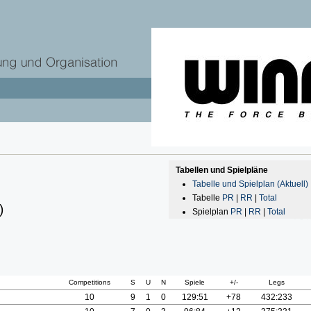
Tabellen und Spielpläne
Tabelle und Spielplan (Aktuell)
Tabelle
PR
|
RR
|
Total
)
Spielplan
PR
|
RR
|
Total
Competitions
S
U
N
Spiele
+/-
Legs
10
9
1
0
129:51
+78
432:233