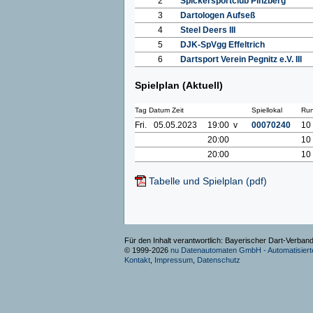
2
Spickersportclub Pinzberg
3
Dartologen Aufseß
4
Steel Deers III
5
DJK-SpVgg Effeltrich
6
Dartsport Verein Pegnitz e.V. III
Spielplan (Aktuell)
Tag Datum Zeit
Spiellokal
Ru
Fri.
05.05.2023
19:00 v
00070240
10
20:00
10
20:00
10
Tabelle und Spielplan (pdf)
Für den Inhalt verantwortlich: Bayerischer Dart-Verband
© 1999-2026
nu Datenautomaten GmbH - Automatisierte
Kontakt
,
Impressum
,
Datenschutz