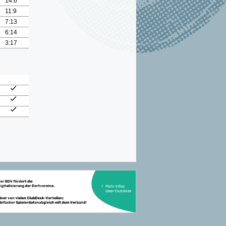
14:6
11:9
7:13
6:14
3:17