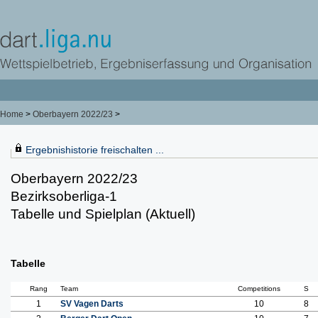
Home
>
Oberbayern 2022/23
>
Ergebnishistorie freischalten ...
Oberbayern 2022/23
Bezirksoberliga-1
Tabelle und Spielplan (Aktuell)
Tabelle
Rang
Team
Competitions
S
1
SV Vagen Darts
10
8