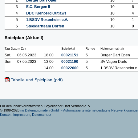
2
Berger Dart Open
10
7
3
E.C. Bergen II
10
6
4
DDC KIenberg Outlaws
10
4
5
1.BSDV Rosenheim e.V.
10
1
6
Steeldartteam Dorfen
10
0
Spielplan (Aktuell)
Tag Datum Zeit
Spiellokal
Runde
Heimmannschaft
Sat.
06.05.2023
18:00
00021151
5
Berger Dart Open
Sun.
07.05.2023
13:00
00021190
5
SV Vagen Darts
14:00
00022600
5
1.BSDV Rosenheim e.
Tabelle und Spielplan (pdf)
Für den Inhalt verantwortlich: Bayerischer Dart-Verband e. V.
© 1999-2026
nu Datenautomaten GmbH - Automatisierte internetgestützte Netzwerklösunge
Kontakt
,
Impressum
,
Datenschutz