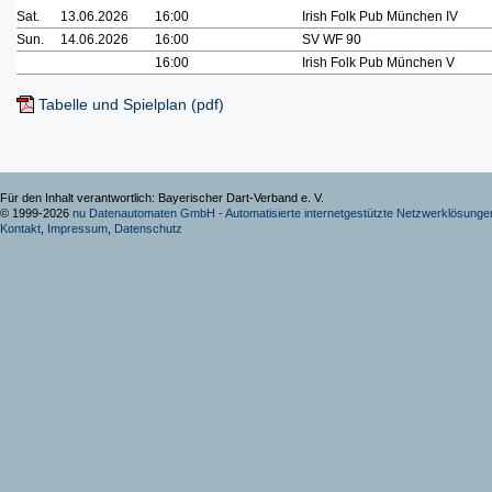
Sat.
13.06.2026
16:00
Irish Folk Pub München IV
Sun.
14.06.2026
16:00
SV WF 90
16:00
Irish Folk Pub München V
Tabelle und Spielplan (pdf)
Für den Inhalt verantwortlich: Bayerischer Dart-Verband e. V.
© 1999-2026
nu Datenautomaten GmbH - Automatisierte internetgestützte Netzwerklösunge
Kontakt
,
Impressum
,
Datenschutz