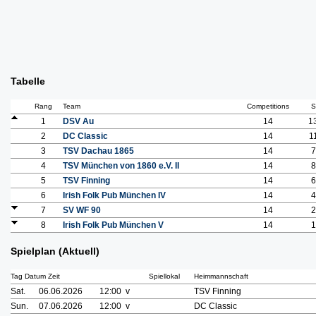
Tabelle
Rang
Team
Competitions
S
1
DSV Au
14
1
2
DC Classic
14
1
3
TSV Dachau 1865
14
7
4
TSV München von 1860 e.V. II
14
8
5
TSV Finning
14
6
6
Irish Folk Pub München IV
14
4
7
SV WF 90
14
2
8
Irish Folk Pub München V
14
1
Spielplan (Aktuell)
Tag Datum Zeit
Spiellokal
Heimmannschaft
Sat.
06.06.2026
12:00 v
TSV Finning
Sun.
07.06.2026
12:00 v
DC Classic