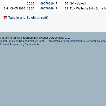
20:00
09070510
7
26
SV Hetzles II
Sat.
09.05.2026
19:00
09070560
7
28
DJK Walberla Bulls Schlaifh
Tabelle und Spielplan (pdf)
Für den Inhalt verantwortlich: Bayerischer Dart-Verband e. V.
© 1999-2026
nu Datenautomaten GmbH - Automatisierte internetgestützte Netzwerklösunge
Kontakt
,
Impressum
,
Datenschutz