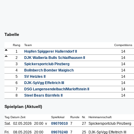
Tabelle
Rang
Team
Competitions
1
Hopfen Spiggerer Hallerndorf II
14
2
DJK Walberla Bulls Schlaifhausen II
14
3
Spickersportclub Pinzberg
14
4
Bollnberch Bomber Maigisch
14
5
SV Hetzles II
14
6
DJK-SpVgg Effeltrich III
14
7
DSG Langensendelbach/Marloffstein II
14
8
Steel Bears Bärnfels II
14
Spielplan (Aktuell)
Tag Datum Zeit
Spiellokal
Runde
Nr.
Heimmannschaft
Sat.
02.05.2026
20:00 v
09070010
7
27
Spickersportclub Pinzberg
Fri.
08.05.2026
20:00
09070240
7
25
DJK-SpVgg Effeltrich III