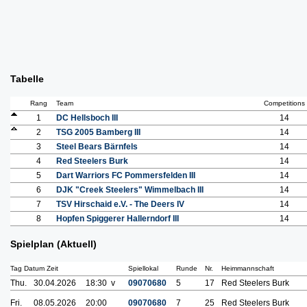
Tabelle
Rang
Team
Competitions
1
DC Hellsboch III
14
2
TSG 2005 Bamberg III
14
3
Steel Bears Bärnfels
14
4
Red Steelers Burk
14
5
Dart Warriors FC Pommersfelden III
14
6
DJK "Creek Steelers" Wimmelbach III
14
7
TSV Hirschaid e.V. - The Deers IV
14
8
Hopfen Spiggerer Hallerndorf III
14
Spielplan (Aktuell)
Tag Datum Zeit
Spiellokal
Runde
Nr.
Heimmannschaft
Thu.
30.04.2026
18:30 v
09070680
5
17
Red Steelers Burk
Fri.
08.05.2026
20:00
09070680
7
25
Red Steelers Burk