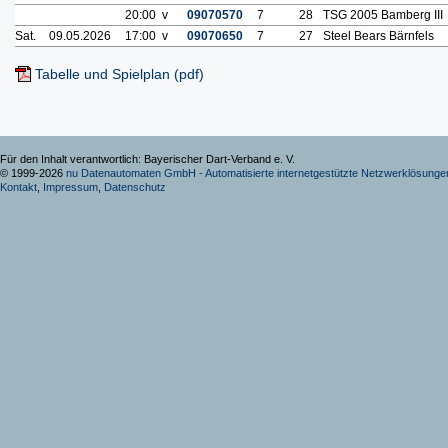
20:00 v
09070570
7
28
TSG 2005 Bamberg III
Sat.
09.05.2026
17:00 v
09070650
7
27
Steel Bears Bärnfels
Tabelle und Spielplan (pdf)
Für den Inhalt verantwortlich: Bayerischer Dart-Verband e. V.
© 1999-2026
nu Datenautomaten GmbH - Automatisierte internetgestützte Netzwerklösunge
Kontakt
,
Impressum
,
Datenschutz