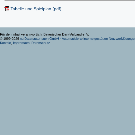
Tabelle und Spielplan (pdf)
Für den Inhalt verantwortlich: Bayerischer Dart-Verband e. V.
© 1999-2026
nu Datenautomaten GmbH - Automatisierte internetgestützte Netzwerklösunge
Kontakt
,
Impressum
,
Datenschutz