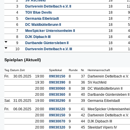
2
SV Aschfeld
18
1
3
Dartverein Dettelbach e.V. II
18
1
4
TGV Blue Devils
18
9
5
Germania Eibelstadt
18
7
6
DC Waldbüttelbrunn II
18
5
7
MeeSpicker Untereisenheim II
18
4
8
DJK Dipbach III
18
4
9
Dartbande Güntersleben II
18
4
10
Dartverein Dettelbach e.V. III
18
1
Spielplan (Aktuell)
Tag Datum Zeit
Spiellokal
Runde
Nr.
Heimmannschaft
Fri.
30.05.2025
19:00
09030150
8
37
Dartverein Dettelbach e.V. I
19:30
09030390
8
36
SV Aschfeld
20:00
09030060
8
38
DC Waldbüttelbrunn II
20:00
09030360
8
40
Dartbande Güntersleben II
Sat.
31.05.2025
19:00
09030290
8
39
Germania Eibelstadt
Fri.
06.06.2025
20:00
09030220
9
41
MeeSpicker Untereisenhei
20:00
09030150
9
42
Dartverein Dettelbach e.V. I
20:00
09030070
9
44
DJK Dipbach III
20:00
09030320
9
45
Steeldart Vipers IV