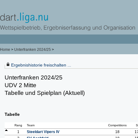
Home
>
Unterfranken 2024/25
>
Ergebnishistorie freischalten ...
Unterfranken 2024/25
UDV 2 Mitte
Tabelle und Spielplan (Aktuell)
Tabelle
Rang
Team
Competitions
S
1
Steeldart Vipers IV
18
1