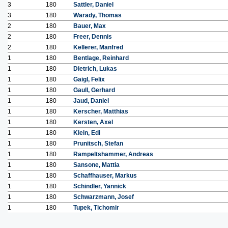
3
180
Sattler, Daniel
3
180
Warady, Thomas
2
180
Bauer, Max
2
180
Freer, Dennis
2
180
Kellerer, Manfred
1
180
Bentlage, Reinhard
1
180
Dietrich, Lukas
1
180
Gaigl, Felix
1
180
Gaull, Gerhard
1
180
Jaud, Daniel
1
180
Kerscher, Matthias
1
180
Kersten, Axel
1
180
Klein, Edi
1
180
Prunitsch, Stefan
1
180
Rampeltshammer, Andreas
1
180
Sansone, Mattia
1
180
Schaffhauser, Markus
1
180
Schindler, Yannick
1
180
Schwarzmann, Josef
1
180
Tupek, Tichomir