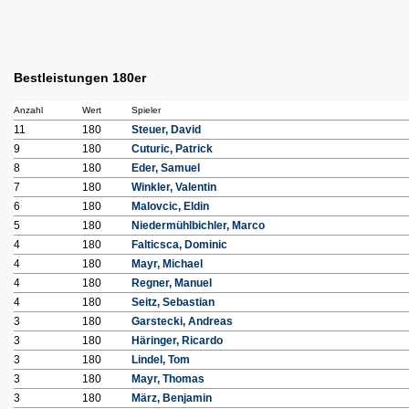
Bestleistungen 180er
Anzahl
Wert
Spieler
11
180
Steuer, David
9
180
Cuturic, Patrick
8
180
Eder, Samuel
7
180
Winkler, Valentin
6
180
Malovcic, Eldin
5
180
Niedermühlbichler, Marco
4
180
Falticsca, Dominic
4
180
Mayr, Michael
4
180
Regner, Manuel
4
180
Seitz, Sebastian
3
180
Garstecki, Andreas
3
180
Häringer, Ricardo
3
180
Lindel, Tom
3
180
Mayr, Thomas
3
180
März, Benjamin