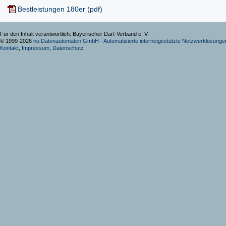
Bestleistungen 180er (pdf)
Für den Inhalt verantwortlich: Bayerischer Dart-Verband e. V.
© 1999-2026
nu Datenautomaten GmbH - Automatisierte internetgestützte Netzwerklösunge
Kontakt
,
Impressum
,
Datenschutz